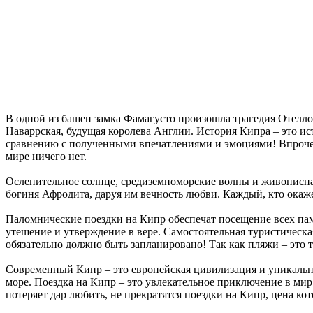
В одной из башен замка Фамагусто произошла трагедия Отелло
Наваррская, будущая королева Англии. История Кипра – это ис
сравнению с полученными впечатлениями и эмоциями! Впрочем,
мире ничего нет.
Ослепительное солнце, средиземноморские волны и живописная
богиня Афродита, даруя им вечность любви. Каждый, кто окаже
Паломнические поездки на Кипр обеспечат посещение всех па
утешение и утверждение в вере. Самостоятельная туристическа
обязательно должно быть запланировано! Так как пляжи – это
Современный Кипр – это европейская цивилизация и уникальн
море. Поездка на Кипр – это увлекательное приключение в ми
потеряет дар любить, не прекратятся поездки на Кипр, цена к