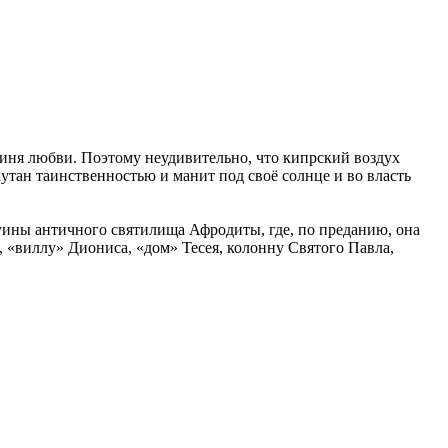
иня любви. Поэтому неудивительно, что кипрский воздух
утан таинственностью и манит под своё солнце и во власть
руины античного святилища Афродиты, где, по преданию, она
 «виллу» Диониса, «дом» Тесея, колонну Святого Павла,