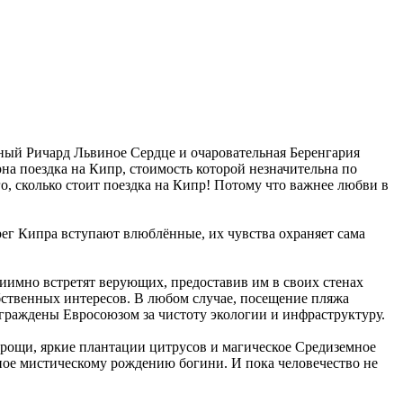
ный Ричард Львиное Сердце и очаровательная Беренгария
рна поездка на Кипр, стоимость которой незначительна по
, сколько стоит поездка на Кипр! Потому что важнее любви в
ег Кипра вступают влюблённые, их чувства охраняет сама
иимно встретят верующих, предоставив им в своих стенах
обственных интересов. В любом случае, посещение пляжа
аграждены Евросоюзом за чистоту экологии и инфраструктуру.
рощи, яркие плантации цитрусов и магическое Средиземное
ное мистическому рождению богини. И пока человечество не