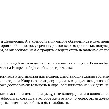
 и Дездемоны. А в крепости в Лимасоле обвенчались мужествен
тория любви, поэтому среди туристов всех возрастов так популя
 за благословением Афродиты следует ехать независимо от того
 природа Кипра исцеляют от одиночества и грусти. Если на бер
тся на Кипре, найдёт свой эликсир счастья.
мятников христианства или ислама. Действующие храмы гостепр
я поездка на Кипр позволит регулировать маршрут, исходя из с
 тоже достопримечательность Кипра, большинство из них даже н
ые памятники истории, изумрудные виноградники и оливковые 
р Афродиты, совершать которое желательно по морю, отдав долж
оторым – желание любить и быть любимым.