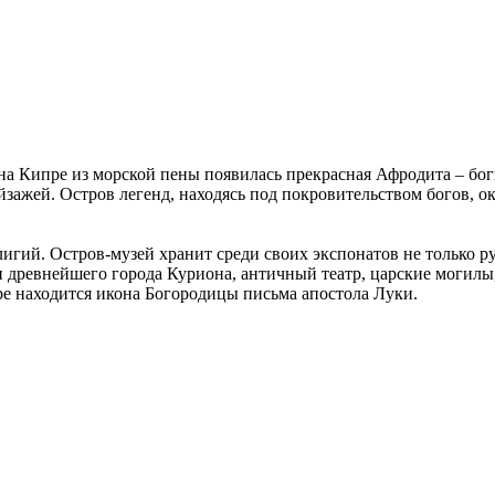
а Кипре из морской пены появилась прекрасная Афродита – бог
ажей. Остров легенд, находясь под покровительством богов, ок
елигий. Остров-музей хранит среди своих экспонатов не только 
 древнейшего города Куриона, античный театр, царские могилы,
е находится икона Богородицы письма апостола Луки.