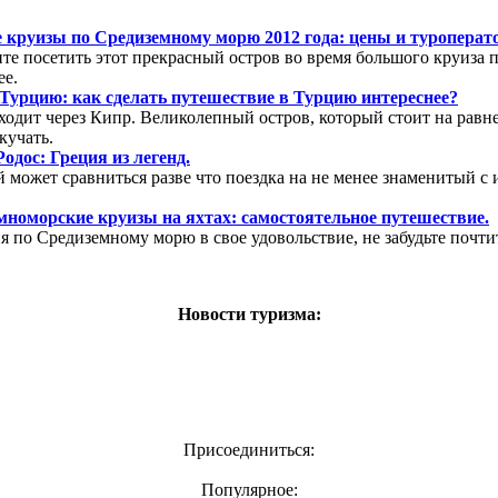
 круизы по Средиземному морю 2012 года: цены и туроперат
ите посетить этот прекрасный остров во время большого круиза
ее.
 Турцию: как сделать путешествие в Турцию интереснее?
ходит через Кипр. Великолепный остров, который стоит на равн
кучать.
одос: Греция из легенд.
может сравниться разве что поездка на не менее знаменитый с и
мноморские круизы на яхтах: самостоятельное путешествие.
я по Средиземному морю в свое удовольствие, не забудьте почти
Новости туризма:
Присоединиться:
Популярное: