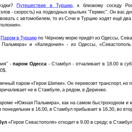
ездки?
Путешествие в Турцию
, к близкому соседу Ро
злов - скорость) на подводных крыльях "Гермес". Он вас до
овать с автомобилем, то из Сочи в Турцию ходят ещё два 
полония».
.
Паром в Турцию
по Чёрному морю придёт из Одессы, Сева
 Пальмира» и «Каледония» - из Одессы, «Севастополь
ния" -
паром Одесса
- Стамбул - отчаливает в 18.00 в су
0$.
мичный паром «Герои Шипки». Он перевозит транспорт, но п
причаливает не в Стамбуле, а рядом, в Деринже.
пароме «Южная Пальмира», как на самом быстроходном и 
в понедельник в 16.00, в Стамбул прибывает в 16.30, во вто
бул
«Герои Севастополя» отходит в 9.00 в среду; в Стамбуле