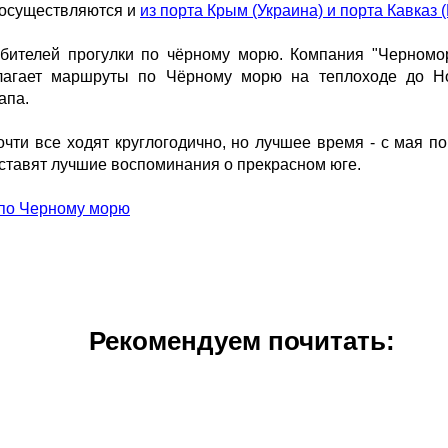
 осуществляются и
из порта Крым (Украина) и порта Кавказ 
бителей прогулки по чёрному морю. Компания "Черномор
лагает маршруты по Чёрному морю на теплоходе до Но
апа.
и все ходят круглогодично, но лучшее время - с мая по 
оставят лучшие воспоминания о прекрасном юге.
по Черному морю
Рекомендуем почитать: