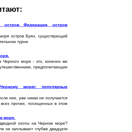
итают:
: остров Федерация, остров
 моря остров Буян, существующий
тельном турне.
оря.
 Черного моря - это, конечно же
 Путешественники, предпочитающие
Черному морю: популярные
сле нее, уже никак не получается
 всех прочих, посещенных в этом
м море.
одводной охоты на Черном море?
ели не заплывают глубже двадцати