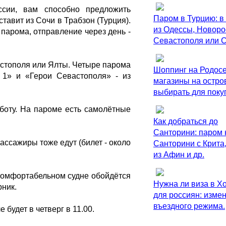
ссии, вам способно предложить
Паром в Турцию: в
ставит из Сочи в Трабзон (Турция).
из Одессы, Новоро
парома, отправление через день -
Севастополя или 
стополя или Ялты. Четыре парома
Шоппинг на Родосе
 1» и «Герои Севастополя» - из
магазины на остро
выбирать для поку
бботу. На пароме есть самолётные
Как добраться до
Санторини: паром 
ассажиры тоже едут (билет - около
Санторини с Крита,
из Афин и др.
комфортабельном судне обойдётся
Нужна ли виза в Х
рник.
для россиян: изме
въездного режима.
 будет в четверг в 11.00.