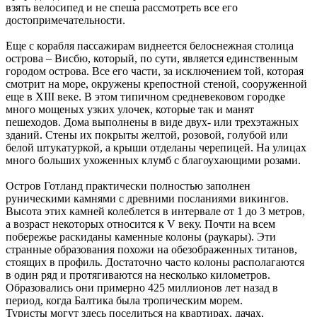
взять велосипед и не спеша рассмотреть все его
достопримечательности.
Еще с корабля пассажирам виднеется белоснежная столица
острова – Висбю, который, по сути, является единственным
городом острова. Все его части, за исключением той, которая
смотрит на море, окружены крепостной стеной, сооруженной
еще в XIII веке. В этом типичном средневековом городке
много мощеных узких улочек, которые так и манят
пешеходов. Дома выполнены в виде двух- или трехэтажных
зданий. Стены их покрыты желтой, розовой, голубой или
белой штукатуркой, а крыши отделаны черепицей. На улицах
много больших ухоженных клумб с благоухающими розами.
Остров Готланд практически полностью заполнен
руническими камнями с древними посланиями викингов.
Высота этих камней колеблется в интервале от 1 до 3 метров,
а возраст некоторых относится к V веку. Почти на всем
побережье раскиданы каменные колоны (раукары). Эти
странные образования похожи на обезображенных титанов,
стоящих в профиль. Достаточно часто колоны располагаются
в один ряд и протягиваются на несколько километров.
Образовались они примерно 425 миллионов лет назад в
период, когда Балтика была тропическим морем.
Туристы могут здесь поселиться на квартирах, дачах,