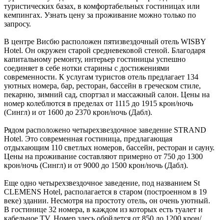
туристических базах, в комфортабельных гостиницах или
кемпингах. Узнать цену за проживание можно только по
запросу.
В центре Висбю расположен пятизвездочный отель WISBY
Hotel. Он окружен старой средневековой стеной. Благодаря
капитальному ремонту, интерьер гостиницы успешно
соединяет в себе нотки старины с достижениями
современности. К услугам туристов отель предлагает 134
уютных номера, бар, ресторан, бассейн в греческом стиле,
пекарню, зимний сад, спортзал и массажный салон. Цены на
номер колеблются в пределах от 1115 до 1915 крон/ночь
(Сингл) и от 1600 до 2370 крон/ночь (Дабл).
Рядом расположено четырехзвездочное заведение STRAND
Hotel. Это современная гостиница, предлагающая
отдыхающим 110 светлых номеров, бассейн, ресторан и сауну.
Цены на проживание составляют примерно от 750 до 1300
крон/ночь (Сингл) и от 9000 до 1500 крон/ночь (Дабл).
Еще одно четырехзвездочное заведение, под названием St
CLEMENS Hotel, располагается в старом (построенном в 19
веке) здании. Несмотря на простоту отель, он очень уютный.
В гостинице 32 номера, в каждом из которых есть туалет и
кабельное TV. Номер здесь обойдется от 850 до 1200 крон/