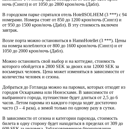
ночь (Сингл) и от 1050 до 2800 крон/ночь (Дабл).
В городском парке спрятался отель HotellSOLHEM (3 ***) с 94
номерами. Номера стоят от 850 до 1200 крон/ночь (Сингл) и
от 950 до 1500 крон/ночь (Дабл). В эту стоимость включен
завтрак.
Возле порта можно остановиться в HamnHotellet (3 ***). Цены
на номера колеблются от 800 до 1600 крон/ночь (Сингл) и от
1050 до 2000 крон/ночь (Дабл).
Можно остановить свой выбор и на коттедже, стоимость
которого обойдется в 2800 SEK за двоих или 12000 SEK за
восьмерых человек. Цена может изменяться в зависимости от
количества человек и сезона.
Добраться до Готланда можно на паромах, которых отходят из
городов Оскархамна или Нюнэсхамн. В зависимости от
выбранного города, путешествие будет длиться от 2,5 до 6
часов. Летом паромы из каждого города ходят достаточно
часто (3 – 4 раза), а зимой только по одному разу в сутки.
В зависимости от сезона и категории парохода, стоимость
билета в одну сторону будет находиться в пределах от 309 до
609 SEK за человека. Заблаговременное бронирование