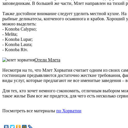
заповедникам. В большей же части, Млет направлен на тихий 
Также достойное внимание следует уделить местной кухне. На
рыбные деликатесы, копченого осьминога и крабов. Хороший у
можно выделить:
- Konoba Calypso;
- Melita;
- Konoba Lupar;
- Konoba Laura;
- Konoba Riv.
Отели Млета
Несмотря на то, что Млет Хорватия считает одним из своих сам
гостиницам предъявляются достаточно жесткие требования, фа
виды услуг, которые предлагают не все именитые заведения – ве
Для тех, кто хочет немного сэкономить, отличным выбором мож
такое жилье Вам все же придется, для чего есть несколько серв
Посмотреть все материалы
по Хорватии