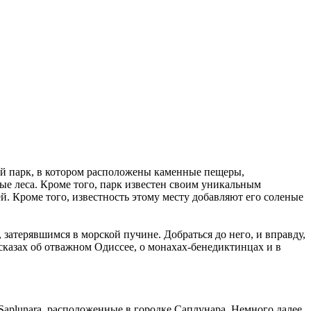
ый парк, в котором расположены каменные пещеры,
ые леса. Кроме того, парк известен своим уникальным
. Кроме того, известность этому месту добавляют его соленые
атерявшимся в морской пучине. Добраться до него, и вправду,
ссказах об отважном Одиссее, о монахах-бенедиктинцах и в
Saplunara, расположенные в городке Саплунара. Немного далее,