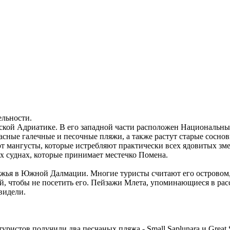
ельности.
тской Адриатике. В его западной части расположен Национальн
сные галечные и песочные пляжи, а также растут старые соснов
 мангусты, которые истребляют практически всех ядовитых змей
х суднах, которые принимает местечко Помена.
ежья в Южной Далмации. Многие туристы считают его островом, з
ной, чтобы не посетить его. Пейзажи Млета, упоминающиеся в ра
видели.
истов получили два песчаных пляжа - Small Saplunara и Great 