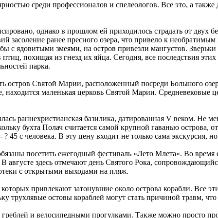
ностью среди профессионалов и спелеологов. Все это, а также 
нсировано, однако в прошлом ей приходилось страдать от двух
ий засоление ранее пресного озера, что привело к необратимым
ьбы с ядовитыми змеями, на остров привезли мангустов. Зверьки
птиц, похищая из гнезд их яйца. Сегодня, все последствия этих
ьностей парка.
ь остров Святой Марии, расположенный посреди Большого озер
ве, находится маленькая церковь Святой Марии. Средневековые 
нилась раннехристианская базилика, датированная V веком. Не 
ольку бухта Полач считается самой крупной гаванью острова, о
? 45 с человека. В эту цену входит не только сама экскурсия, но
обязаны посетить ежегодный фестиваль «Лето Млета». Во время
В августе здесь отмечают день Святого Рока, сопровождающийс
скотеки с открытыми выходами на пляж.
оторых привлекают затонувшие около острова корабли. Все эти с
ку трухлявые остовы кораблей могут стать причиной травм, что
ом, греблей и велосипедными прогулками. Также можно просто 