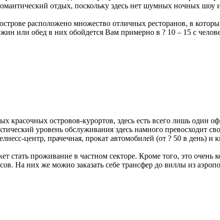
романтический отдых, поскольку здесь нет шумных ночных шоу и
 острове расположено множество отличных ресторанов, в котор
жин или обед в них обойдется Вам примерно в ? 10 – 15 с чел
ых красочных островов-курортов, здесь есть всего лишь один оф
ктический уровень обслуживания здесь намного превосходит сво
лнесс-центр, прачечная, прокат автомобилей (от ? 50 в день) и 
ет стать проживание в частном секторе. Кроме того, это очень 
исов. На них же можно заказать себе трансфер до виллы из аэропо