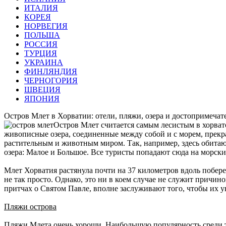
ИТАЛИЯ
КОРЕЯ
НОРВЕГИЯ
ПОЛЬША
РОССИЯ
ТУРЦИЯ
УКРАИНА
ФИНЛЯНДИЯ
ЧЕРНОГОРИЯ
ШВЕЦИЯ
ЯПОНИЯ
Остров Млет в Хорватии: отели, пляжи, озера и достопримечат
Остров Млет считается самым лесистым в хорва
живописные озера, соединенные между собой и с морем, прекра
растительным и животным миром. Так, например, здесь обитают
озера: Малое и Большое. Все туристы попадают сюда на морски
Млет Хорватия растянула почти на 37 километров вдоль побер
не так просто. Однако, это ни в коем случае не служит причи
притчах о Святом Павле, вполне заслуживают того, чтобы их у
Пляжи острова
Пляжи Млета очень хороши. Наибольшую популярность среди тур