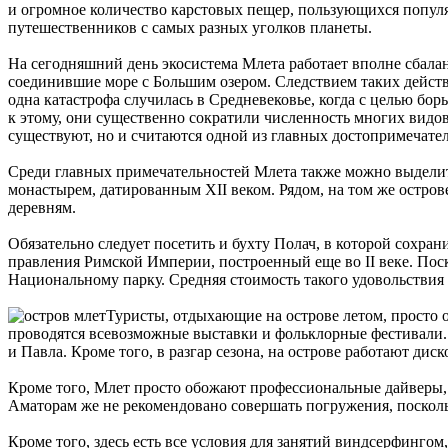
и огромное количество карстовых пещер, пользующихся популяр
путешественников с самых разных уголков планеты.
На сегодняшний день экосистема Млета работает вполне сбала
соединившие море с Большим озером. Следствием таких действ
одна катастрофа случилась в Средневековье, когда с целью бор
к этому, они существенно сократили численность многих видов 
существуют, но и считаются одной из главных достопримечател
Среди главных примечательностей Млета также можно выделит
монастырем, датированным XII веком. Рядом, на том же остро
деревням.
Обязательно следует посетить и бухту Полач, в которой сохра
правления Римской Империи, построенный еще во II веке. Поск
Национальному парку. Средняя стоимость такого удовольствия - 
Туристы, отдыхающие на острове летом, просто 
проводятся всевозможные выставки и фольклорные фестивали. 
и Павла. Кроме того, в разгар сезона, на острове работают ди
Кроме того, Млет просто обожают профессиональные дайверы, к
Аматорам же не рекомендовано совершать погружения, посколь
Кроме того, здесь есть все условия для занятий виндсерфинг