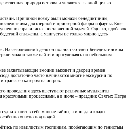
девственная природа острова и являются главной целью
 бедствий. Причиной всему были монахи-бенедиктинцы,
 последствиям для озерной и приозерной флоры и фауны. Еще
 успешно справились с поставленной задачей. Однако, вдобавок
 бедствий сглажены, а мангусты не только мирно здесь
а. На сегодняшний день он полностью занят Бенедиктинским
церкви можно также найти и прогуливаясь по небольшим
менее захватывающие эмоции вызовет и дворец времен
тсюда достаточно часто начинаются многие экскурсии по
 и трансфер катером на остров.
 его проведения здесь выступают различные музыканты,
я красочными процессиями, а в июле – праздник Святых Петра
удна хранят в себе многие тайны, а иногда и клады.
 особенно опасно под водой.
пройтись по извилистым тропинкам, пробегающим по тенистым