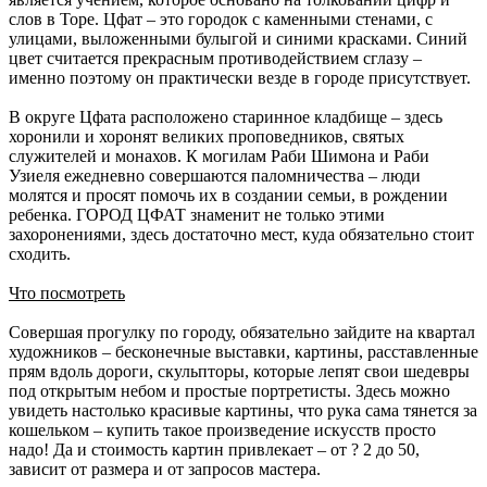
слов в Торе. Цфат – это городок с каменными стенами, с
улицами, выложенными булыгой и синими красками. Синий
цвет считается прекрасным противодействием сглазу –
именно поэтому он практически везде в городе присутствует.
В округе Цфата расположено старинное кладбище – здесь
хоронили и хоронят великих проповедников, святых
служителей и монахов. К могилам Раби Шимона и Раби
Узиеля ежедневно совершаются паломничества – люди
молятся и просят помочь их в создании семьи, в рождении
ребенка. ГОРОД ЦФАТ знаменит не только этими
захоронениями, здесь достаточно мест, куда обязательно стоит
сходить.
Что посмотреть
Совершая прогулку по городу, обязательно зайдите на квартал
художников – бесконечные выставки, картины, расставленные
прям вдоль дороги, скульпторы, которые лепят свои шедевры
под открытым небом и простые портретисты. Здесь можно
увидеть настолько красивые картины, что рука сама тянется за
кошельком – купить такое произведение искусств просто
надо! Да и стоимость картин привлекает – от ? 2 до 50,
зависит от размера и от запросов мастера.