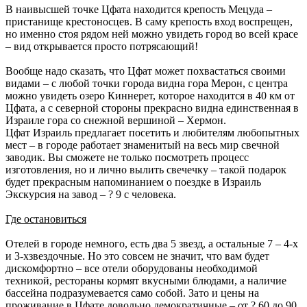
В наивысшей точке Цфата находится крепость Мецуда –
пристанище крестоносцев. В саму крепость вход воспрещен,
но именно стоя рядом ней можно увидеть город во всей красе
– вид открывается просто потрясающий!
Вообще надо сказать, что Цфат может похвастаться своими
видами – с любой точки города видна гора Мерон, с центра
можно увидеть озеро Киннерет, которое находится в 40 км от
Цфата, а с северной стороны прекрасно видна единственная в
Израиле гора со снежной вершиной – Хермон.
Цфат Израиль предлагает посетить и любителям любопытных
мест – в городе работает знаменитый на весь мир свечной
заводик. Вы сможете не только посмотреть процесс
изготовления, но и лично вылить свечечку – такой подарок
будет прекрасным напоминанием о поездке в Израиль
Экскурсия на завод – ? 9 с человека.
Где остановиться
Отелей в городе немного, есть два 5 звезд, а остальные 7 – 4-х
и 3-хзвездочные. Но это совсем не значит, что вам будет
дискомфортно – все отели оборудованы необходимой
техникой, рестораны кормят вкусными блюдами, а наличие
бассейна подразумевается само собой. Зато и цены на
проживание в Цфате довольно демократичные – от ? 60 до 90