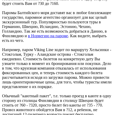
будет стоить Вам от ?30 до ?160.
Паромы Балтийского моря доставят вас в любое близлежащее
государство, паромное агентство организует для вас целый
экскурсионный тур. Популярностью пользуются туры в
Германию, Швецию, Исландию, Эстонию, Чехию,
Голландию. Так же есть возможность добраться в Данию, в
Финляндию и
в Норвегию на пароме
. Как видите, выбрать
есть из чего.
Например, паром Viking Line ходит по маршруту Хельсинки -
Стокгольм, Турку - Аландские острова - Стокгольм
ежедневно. Стоимость билетов на конкретную дату Вы
узнаете только в момент их бронирования или покупки. Дело
в том, что круизная компания отказалась от использования
фиксированных цен, и теперь стоимость каждого билета
рассчитывается исходя из загрузки парома. Можно привести
лишь ориентировочные цены, для того, чтобы туристы имели
представление о их порядке.
Обычный "каютный пакет", т.е. только проезд в каюте в одну
сторону из столицы Финляндии в столицу Швеции будет
стоить от ?60 - ?320, просто билет без каюты от ?35 - ?70.
Провоз животного обойдется Вам в ?12, а ребенок, не
достигший 12-тилетнего возраста поедет бесплатно.