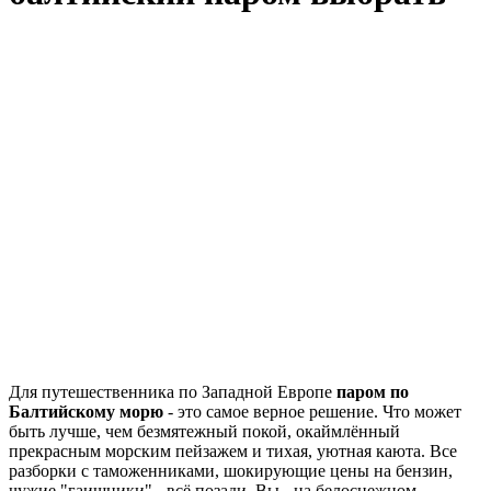
Для путешественника по Западной Европе
паром по
Балтийскому морю
- это самое верное решение. Что может
быть лучше, чем безмятежный покой, окаймлённый
прекрасным морским пейзажем и тихая, уютная каюта. Все
разборки с таможенниками, шокирующие цены на бензин,
чужие "гаишники" - всё позади. Вы - на белоснежном