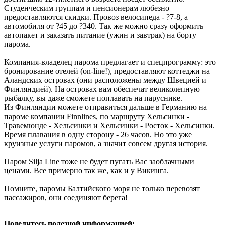
Студенческим группам и пенсионерам любезно
предоставляются скидки. Провоз велосипеда - ?7-8, а
автомобиля от ?45 до ?340. Так же можно сразу оформить
автопакет и заказать питание (ужин и завтрак) на борту
парома.
Компания-владелец парома предлагает и спецпрограмму: это
бронирование отелей (on-line!), предоставляют коттеджи на
Аландских островах (они расположены между Швецией и
Финляндией). На островах вам обеспечат великолепную
рыбалку, вы даже сможете поплавать на паруснике.
Из Финляндии можете отправиться дальше в Германию на
пароме компании Finnlines, по маршруту Хельсинки -
Травемюнде - Хельсинки и Хельсинки - Росток - Хельсинки.
Время плавания в одну сторону - 26 часов. Но это уже
круизные услуги паромов, а значит совсем другая история.
Паром Silja Line тоже не будет пугать Вас заоблачными
ценами. Все примерно так же, как и у Викинга.
Помните, паромы Балтийского моря не только перевозят
пассажиров, они соединяют берега!
Поделитесь полезной информацией: