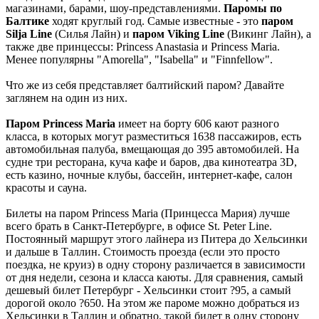
магазинами, барами, шоу-представлениями.
Паромы по
Балтике
ходят круглый год. Самые известные - это
паром
Silja Line
(Силья Лайн) и
паром Viking Line
(Викинг Лайн), а
также две принцессы: Princess Anastasia и Princess Maria.
Менее популярны "Amorella", "Isabella" и "Finnfellow".
Что же из себя представляет балтийский паром? Давайте
заглянем на один из них.
Паром Princess Maria
имеет на борту 606 кают разного
класса, в которых могут разместиться 1638 пассажиров, есть
автомобильная палуба, вмещающая до 395 автомобилей. На
судне три ресторана, куча кафе и баров, два кинотеатра 3D,
есть казино, ночные клубы, бассейн, интернет-кафе, салон
красоты и сауна.
Билеты на паром Princess Maria (Принцесса Мария) лучше
всего брать в Санкт-Петербурге, в офисе St. Peter Line.
Постоянный маршрут этого лайнера из Питера до Хельсинки
и дальше в Таллин. Стоимость проезда (если это просто
поездка, не круиз) в одну сторону различается в зависимости
от дня недели, сезона и класса каюты. Для сравнения, самый
дешевый билет Петербург - Хельсинки стоит ?95, а самый
дорогой около ?650. На этом же пароме можно добраться из
Хельсинки в Таллин и обратно, такой билет в одну сторону