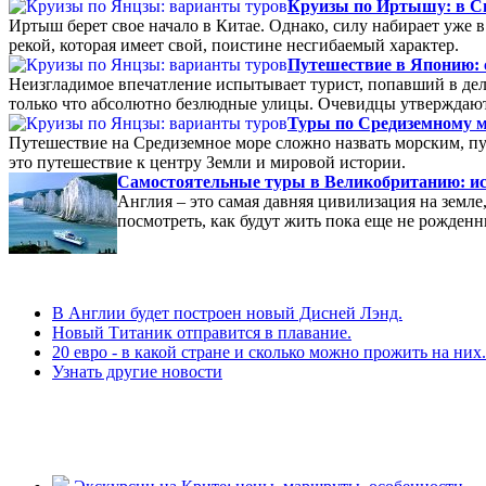
Круизы по Иртышу: в С
Иртыш берет свое начало в Китае. Однако, силу набирает уже в
рекой, которая имеет свой, поистине несгибаемый характер.
Путешествие в Японию: 
Неизгладимое впечатление испытывает турист, попавший в дел
только что абсолютно безлюдные улицы. Очевидцы утверждают,
Туры по Средиземному м
Путешествие на Средиземное море сложно назвать морским, пу
это путешествие к центру Земли и мировой истории.
Самостоятельные туры в Великобританию: ис
Англия – это самая давняя цивилизация на земл
посмотреть, как будут жить пока еще не рожден
В Англии будет построен новый Дисней Лэнд.
Новый Титаник отправится в плавание.
20 евро - в какой стране и сколько можно прожить на них.
Узнать другие новости