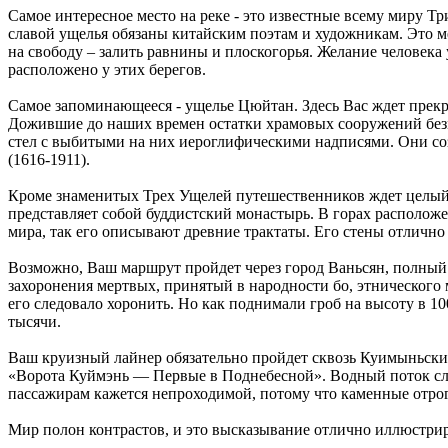
Самое интересное место на реке - это известные всему миру Т
славой ущелья обязаны китайским поэтам и художникам. Это м
на свободу – залить равнины и плоскогорья. Желание человека
расположено у этих берегов.
Самое запоминающееся - ущелье Цюйтан. Здесь Вас ждет прек
Дожившие до наших времен остатки храмовых сооружений безм
стел с выбитыми на них иероглифическими надписями. Они со
(1616-1911).
Кроме знаменитых Трех Ущелей путешественников ждет целый ря
представляет собой буддистский монастырь. В горах располож
мира, так его описывают древние трактаты. Его стены отлично
Возможно, Ваш маршрут пройдет через город Ваньсян, полный 
захоронения мертвых, принятый в народности бо, этнического
его следовало хоронить. Но как поднимали гроб на высоту в 1
тысячи.
Ваш круизный лайнер обязательно пройдет сквозь Куимыньские
«Ворота Куймэнь — Первые в Поднебесной». Водный поток слов
пассажирам кажется непроходимой, потому что каменные отрог
Мир полон контрастов, и это высказывание отлично иллюстри