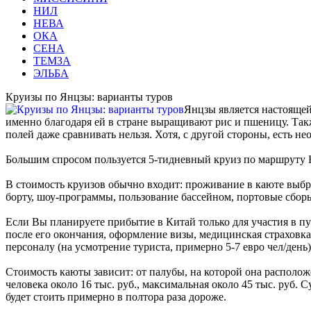
НИЛ
НЕВА
ОКА
СЕНА
ТЕМЗА
ЭЛЬБА
Круизы по Янцзы: варианты туров
Янцзы является настоящей
именно благодаря ей в стране выращивают рис и пшеницу. Так
полей даже сравнивать нельзя. Хотя, с другой стороны, есть н
Большим спросом пользуется 5-тидневный круиз по маршруту 
В стоимость круизов обычно входит: проживание в каюте выбр
борту, шоу-программы, пользование бассейном, портовые сбор
Если Вы планируете прибытие в Китай только для участия в пу
после его окончания, оформление визы, медицинская страховка,
персоналу (на усмотрение туриста, примерно 5-7 евро чел/день)
Стоимость каюты зависит: от палубы, на которой она располож
человека около 16 тыс. руб., максимальная около 45 тыс. руб.
будет стоить примерно в полтора раза дороже.