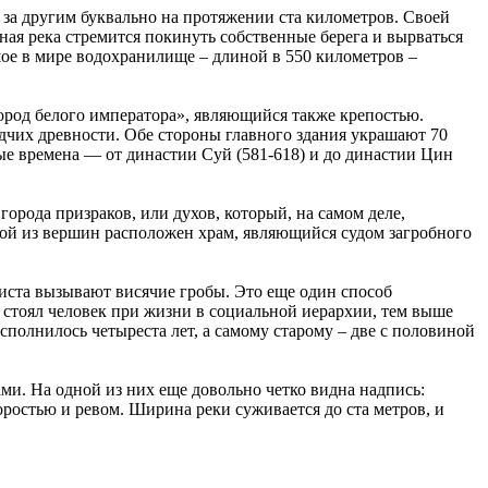
н за другим буквально на протяжении ста километров. Своей
ая река стремится покинуть собственные берега и вырваться
ьшое в мире водохранилище – длиной в 550 километров –
ород белого императора», являющийся также крепостью.
чих древности. Обе стороны главного здания украшают 70
е времена — от династии Суй (581-618) и до династии Цин
рода призраков, или духов, который, на самом деле,
дной из вершин расположен храм, являющийся судом загробного
иста вызывают висячие гробы. Это еще один способ
 стоял человек при жизни в социальной иерархии, тем выше
сполнилось четыреста лет, а самому старому – две с половиной
и. На одной из них еще довольно четко видна надпись:
ростью и ревом. Ширина реки суживается до ста метров, и