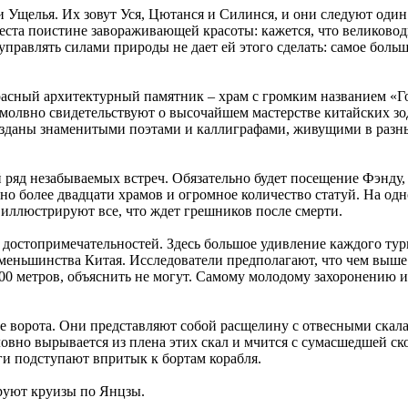
ри Ущелья. Их зовут Уся, Цютанся и Силинся, и они следуют оди
еста поистине завораживающей красоты: кажется, что велиководн
 управлять силами природы не дает ей этого сделать: самое бол
расный архитектурный памятник – храм с громким названием «Г
олвно свидетельствуют о высочайшем мастерстве китайских зод
зданы знаменитыми поэтами и каллиграфами, живущими в разны
д незабываемых встреч. Обязательно будет посещение Фэнду, го
ено более двадцати храмов и огромное количество статуй. На о
 иллюстрируют все, что ждет грешников после смерти.
достопримечательностей. Здесь большое удивление каждого тур
 меньшинства Китая. Исследователи предполагают, что чем выше
000 метров, объяснить не могут. Самому молодому захоронению и
 ворота. Они представляют собой расщелину с отвесными скалам
но вырывается из плена этих скал и мчится с сумасшедшей ско
и подступают впритык к бортам корабля.
руют круизы по Янцзы.