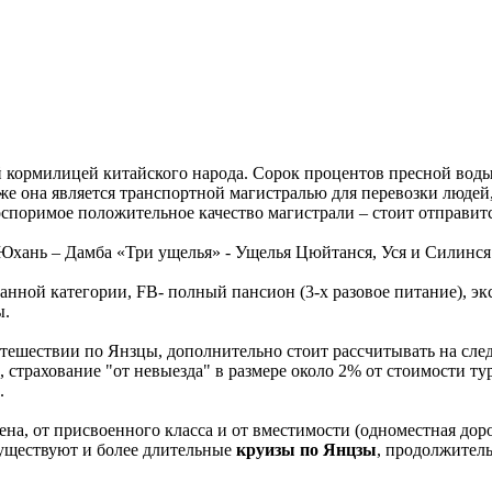
 кормилицей китайского народа. Сорок процентов пресной воды 
же она является транспортной магистралью для перевозки людей
еоспоримое положительное качество магистрали – стоит отправитс
Юхань – Дамба «Три ущелья» - Ущелья Цюйтанся, Уся и Силинся
анной категории, FB- полный пансион (3-х разовое питание), э
ы.
тешествии по Янзцы, дополнительно стоит рассчитывать на след
 страхование "от невыезда" в размере около 2% от стоимости ту
.
ена, от присвоенного класса и от вместимости (одноместная до
 Существуют и более длительные
круизы по Янцзы
, продолжитель