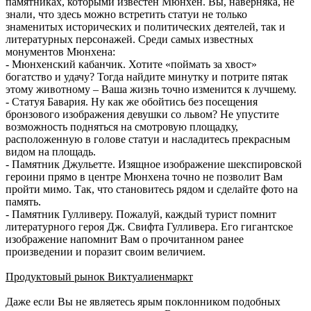
памятниках, которыми известен Мюнхен. Вы, наверняка, не
знали, что здесь можно встретить статуи не только
знаменитых исторических и политических деятелей, так и
литературных персонажей. Среди самых известных
монументов Мюнхена:
- Мюнхенский кабанчик. Хотите «поймать за хвост»
богатство и удачу? Тогда найдите минутку и потрите пятак
этому животному – Ваша жизнь точно изменится к лучшему.
- Статуя Бавария. Ну как же обойтись без посещения
бронзового изображения девушки со львом? Не упустите
возможность подняться на смотровую площадку,
расположенную в голове статуи и насладитесь прекрасным
видом на площадь.
- Памятник Джульетте. Изящное изображение шекспировской
героини прямо в центре Мюнхена точно не позволит Вам
пройти мимо. Так, что становитесь рядом и сделайте фото на
память.
- Памятник Гулливеру. Пожалуй, каждый турист помнит
литературного героя Дж. Свифта Гулливера. Его гигантское
изображение напомнит Вам о прочитанном ранее
произведении и поразит своим величием.
Продуктовый рынок Виктуалиенмаркт
Даже если Вы не являетесь ярым поклонником подобных