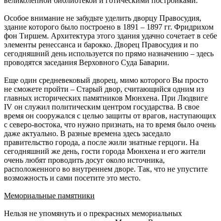
великолепной библиотекой и готическими постройками.
Особое внимание не забудьте уделить дворцу Правосудия,
здание которого было построено в 1891 – 1897 гг. Фридрихом
фон Тиршем. Архитектура этого здания удачно сочетает в себе
элементы ренессанса и барокко. Дворец Правосудия и по
сегодняшний день используется по прямо назначению – здесь
проводятся заседания Верховного Суда Баварии.
Еще один средневековый дворец, мимо которого Вы просто
не сможете пройти – Старый двор, считающийся одним из
главных исторических памятников Мюнхена. При Людвиге
IV он служил политическим центром государства. В свое
время он сооружался с целью защиты от врагов, наступающих
с северо-востока, что нужно признать, на то время было очень
даже актуально. В разные времена здесь заседало
правительство города, а после жили знатные герцоги. На
сегодняшний же день, гости города Мюнхена и его жители
очень любят проводить досуг около источника,
расположенного во внутреннем дворе. Так, что не упустите
возможность и сами посетите это место.
Мемориальные памятники
Нельзя не упомянуть и о прекрасных мемориальных