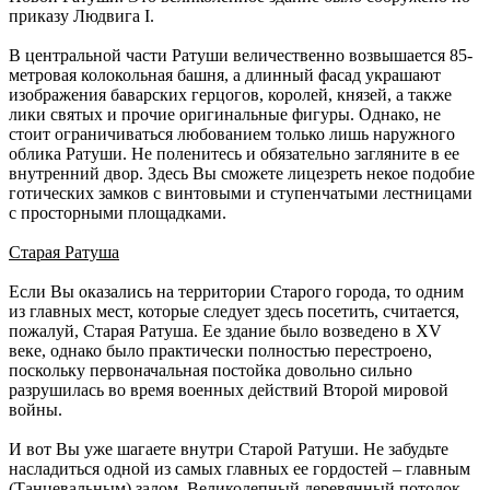
приказу Людвига I.
В центральной части Ратуши величественно возвышается 85-
метровая колокольная башня, а длинный фасад украшают
изображения баварских герцогов, королей, князей, а также
лики святых и прочие оригинальные фигуры. Однако, не
стоит ограничиваться любованием только лишь наружного
облика Ратуши. Не поленитесь и обязательно загляните в ее
внутренний двор. Здесь Вы сможете лицезреть некое подобие
готических замков с винтовыми и ступенчатыми лестницами
с просторными площадками.
Старая Ратуша
Если Вы оказались на территории Старого города, то одним
из главных мест, которые следует здесь посетить, считается,
пожалуй, Старая Ратуша. Ее здание было возведено в XV
веке, однако было практически полностью перестроено,
поскольку первоначальная постойка довольно сильно
разрушилась во время военных действий Второй мировой
войны.
И вот Вы уже шагаете внутри Старой Ратуши. Не забудьте
насладиться одной из самых главных ее гордостей – главным
(Танцевальным) залом. Великолепный деревянный потолок,