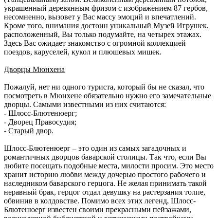
украшенный деревянным фризом с изображением 87 гербов,
несомненно, вызовет у Вас массу эмоций и впечатлений.
Кроме того, внимания достоин уникальный Музей Игрушек,
расположенный, Вы только подумайте, на четырех этажах.
Здесь Вас ожидает знакомство с огромной коллекцией
поездов, каруселей, кукол и плюшевых мишек.
Дворцы Мюнхена
Пожалуй, нет ни одного туриста, который бы не сказал, что
посмотреть в Мюнхене обязательно нужно его замечательные
дворцы. Самыми известными из них считаются:
- Шлосс-Блютенюерг;
- Дворец Правосудия;
- Старый двор.
Шлосс-Блютенюерг – это один из самых загадочных и
романтичных дворцов баварской столицы. Так что, если Вы
любите посещать подобные места, милости просим. Это место
хранит историю любви между дочерью простого рабочего и
наследником баварского герцога. Не желая принимать такой
неравный брак, герцог отдал девушку на растерзания толпе,
обвинив в колдовстве. Помимо всех этих легенд, Шлосс-
Блютенюерг известен своими прекрасными пейзажами,