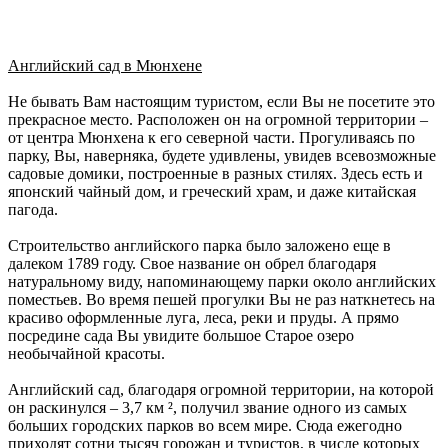
Английский сад в Мюнхене
Не бывать Вам настоящим туристом, если Вы не посетите это
прекрасное место. Расположен он на огромной территории –
от центра Мюнхена к его северной части. Прогуливаясь по
парку, Вы, наверняка, будете удивлены, увидев всевозможные
садовые домики, построенные в разных стилях. Здесь есть и
японский чайный дом, и греческий храм, и даже китайская
пагода.
Строительство английского парка было заложено еще в
далеком 1789 году. Свое название он обрел благодаря
натуральному виду, напоминающему парки около английских
поместьев. Во время пешей прогулки Вы не раз наткнетесь на
красиво оформленные луга, леса, реки и пруды. А прямо
посредине сада Вы увидите большое Старое озеро
необычайной красоты.
Английский сад, благодаря огромной территории, на которой
он раскинулся – 3,7 км ², получил звание одного из самых
больших городских парков во всем мире. Сюда ежегодно
приходят сотни тысяч горожан и туристов, в числе которых