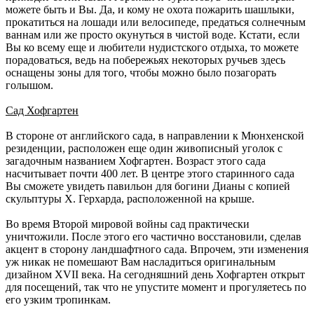
можете быть и Вы. Да, и кому не охота пожарить шашлыки,
прокатиться на лошади или велосипеде, предаться солнечным
ваннам или же просто окунуться в чистой воде. Кстати, если
Вы ко всему еще и любители нудистского отдыха, то можете
порадоваться, ведь на побережьях некоторых ручьев здесь
оснащены зоны для того, чтобы можно было позагорать
голышом.
Сад Хофгартен
В стороне от английского сада, в направлении к Мюнхенской
резиденции, расположен еще один живописный уголок с
загадочным названием Хофгартен. Возраст этого сада
насчитывает почти 400 лет. В центре этого старинного сада
Вы сможете увидеть павильон для богини Дианы с копией
скульптуры Х. Герхарда, расположенной на крыше.
Во время Второй мировой войны сад практически
уничтожили. После этого его частично восстановили, сделав
акцент в сторону ландшафтного сада. Впрочем, эти изменения
уж никак не помешают Вам насладиться оригинальным
дизайном XVII века. На сегодняшний день Хофгартен открыт
для посещений, так что не упустите момент и прогуляетесь по
его узким тропинкам.