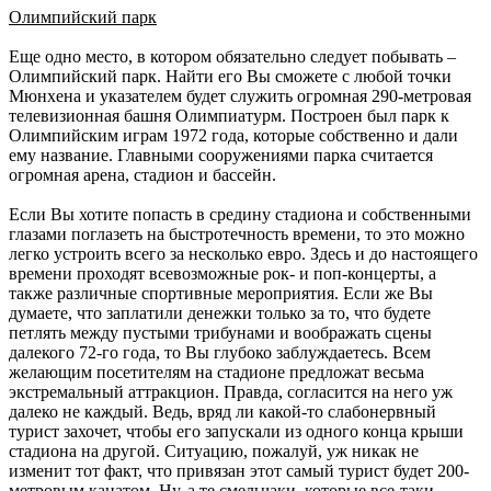
Олимпийский парк
Еще одно место, в котором обязательно следует побывать –
Олимпийский парк. Найти его Вы сможете с любой точки
Мюнхена и указателем будет служить огромная 290-метровая
телевизионная башня Олимпиатурм. Построен был парк к
Олимпийским играм 1972 года, которые собственно и дали
ему название. Главными сооружениями парка считается
огромная арена, стадион и бассейн.
Если Вы хотите попасть в средину стадиона и собственными
глазами поглазеть на быстротечность времени, то это можно
легко устроить всего за несколько евро. Здесь и до настоящего
времени проходят всевозможные рок- и поп-концерты, а
также различные спортивные мероприятия. Если же Вы
думаете, что заплатили денежки только за то, что будете
петлять между пустыми трибунами и воображать сцены
далекого 72-го года, то Вы глубоко заблуждаетесь. Всем
желающим посетителям на стадионе предложат весьма
экстремальный аттракцион. Правда, согласится на него уж
далеко не каждый. Ведь, вряд ли какой-то слабонервный
турист захочет, чтобы его запускали из одного конца крыши
стадиона на другой. Ситуацию, пожалуй, уж никак не
изменит тот факт, что привязан этот самый турист будет 200-
метровым канатом. Ну, а те смельчаки, которые все-таки