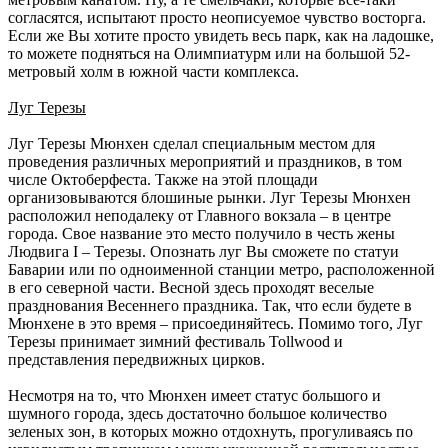
согласятся, испытают просто неописуемое чувство восторга.
Если же Вы хотите просто увидеть весь парк, как на ладошке,
то можете подняться на Олимпиатурм или на большой 52-
метровый холм в южной части комплекса.
Луг Терезы
Луг Терезы Мюнхен сделал специальным местом для
проведения различных мероприятий и праздников, в том
числе Октоберфеста. Также на этой площади
организовываются блошиные рынки. Луг Терезы Мюнхен
расположил неподалеку от Главного вокзала – в центре
города. Свое название это место получило в честь жены
Людвига I – Терезы. Опознать луг Вы сможете по статуи
Баварии или по одноименной станции метро, расположенной
в его северной части. Весной здесь проходят веселые
празднования Весеннего праздника. Так, что если будете в
Мюнхене в это время – присоединяйтесь. Помимо того, Луг
Терезы принимает зимний фестиваль Tollwood и
представления передвижных цирков.
Несмотря на то, что Мюнхен имеет статус большого и
шумного города, здесь достаточно большое количество
зеленых зон, в которых можно отдохнуть, прогуливаясь по