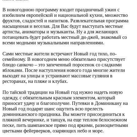
В новогоднюю программу входит праздничный ужин с
изобилием европейской и национальной кухни, множество
фруктов, сладостей и напитков. Развлекательная программа
насыщенная и веселая. Для Вас будут выступать местные
артисты, аниматоры и музыканты. Ну а для желающих
потанцевать будет работать местный ди-джей, знакомый со
всеми модными музыкальными направлениями.
Сами местные жители встречают Новый год тихо, по-
семейному. В новогоднем меню обязательно присутствует
блюдо санкочо – это запеченный поросенок со сладкими
яблоками. После наступления нового года многие жители
выходят на улицы и устраивают массовые гуляния в
ресторанах, на пляже и клубах.
По тайской традиции на Новый год нужно надеть новую
одежду, с обязательным красным элементом, который
приносит удачу и благополучие. Путевки в Доминикану на
Новый год подарят шанс ощутить всю прелесть
доминиканского праздника. Вы можете присоединиться к
пляжной вечеринке, и танцуя, на еще теплом белоснежном
песке, пить шампанское прямо под яркими, разноцветными
цветками фейерверков, озаряющих небо и море.