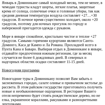
Январь в Доминикане самый холодный месяц, тем не менее, в
чемодан туристы кладут шорты, легкие платья, защитные
крема от солнца, солнечные очки и головные уборы, так как
средняя дневная температура воздуха составляет +27…+30
градусов. В ночное время существенно холодает, около +20
градусов, поэтому для ночных прогулок по городу и
набережной пригодится одежда с рукавом.
Море в январе спокойное, кристально чистое и теплое +27
градусов. Самыми горячими курортами являются Санто-
Доминго, Каса де Кампо и Ла Романа. Прохладней всего в
Пунта Кана и Баваро. Выбирая отдых в Доминикане в январе,
отдавайте предпочтения южным регионам, где за месяц
случается не более 6 дождливых дней. В северных и
надгорных областях осадки составляют 11-15 дней.
Новогодняя программа
Новогодние туры в Доминикану позволят Вам забыть о
заснеженных городах, салате оливье и привычном застолье до
рассвета. В этом райском государстве приготовьтесь получить
новые и необыкновенные ощущения. В ресторане Вашего
отеля непременно будет стоять рождественское дерево, но не
елка, украшенное кораллами, ракушками и разноцветными
ленточками.