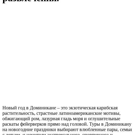
Новый год в Доминикане – это экзотическая карибская
растительность, страстные латиноамериканские мотивы,
обжигающий ром, лазурная гладь моря и оглушительные
раскаты фейерверков прямо над головой. Туры в Доминикану
на новогодние праздники выбирают влюбленные пары, семьи
с детьми, и ценители экстремального, спортивного и