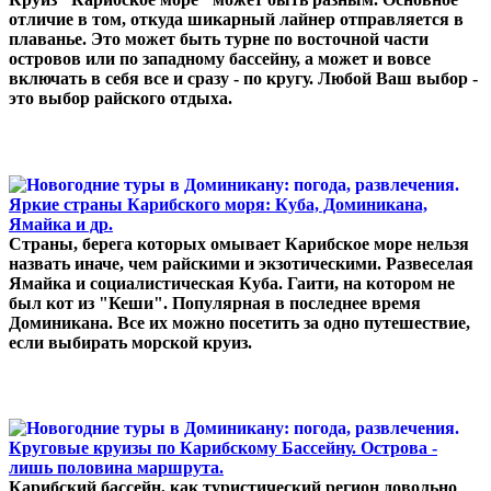
отличие в том, откуда шикарный лайнер отправляется в
плаванье. Это может быть турне по восточной части
островов или по западному бассейну, а может и вовсе
включать в себя все и сразу - по кругу. Любой Ваш выбор -
это выбор райского отдыха.
Яркие страны Карибского моря: Куба, Доминикана,
Ямайка и др.
Страны, берега которых омывает Карибское море нельзя
назвать иначе, чем райскими и экзотическими. Развеселая
Ямайка и социалистическая Куба. Гаити, на котором не
был кот из "Кеши". Популярная в последнее время
Доминикана. Все их можно посетить за одно путешествие,
если выбирать морской круиз.
Круговые круизы по Карибскому Бассейну. Острова -
лишь половина маршрута.
Карибский бассейн, как туристический регион довольно