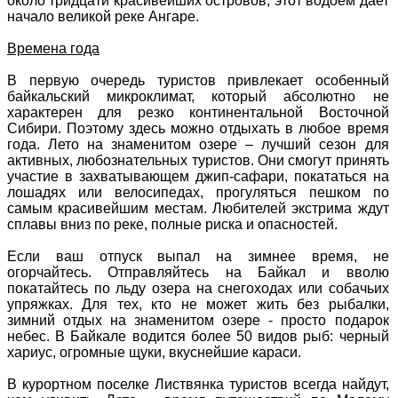
около тридцати красивейших островов, этот водоем дает
начало великой реке Ангаре.
Времена года
В первую очередь туристов привлекает особенный
байкальский микроклимат, который абсолютно не
характерен для резко континентальной Восточной
Сибири. Поэтому здесь можно отдыхать в любое время
года. Лето на знаменитом озере – лучший сезон для
активных, любознательных туристов. Они смогут принять
участие в захватывающем джип-сафари, покататься на
лошадях или велосипедах, прогуляться пешком по
самым красивейшим местам. Любителей экстрима ждут
сплавы вниз по реке, полные риска и опасностей.
Если ваш отпуск выпал на зимнее время, не
огорчайтесь. Отправляйтесь на Байкал и вволю
покатайтесь по льду озера на снегоходах или собачьих
упряжках. Для тех, кто не может жить без рыбалки,
зимний отдых на знаменитом озере - просто подарок
небес. В Байкале водится более 50 видов рыб: черный
хариус, огромные щуки, вкуснейшие караси.
В курортном поселке Листвянка туристов всегда найдут,