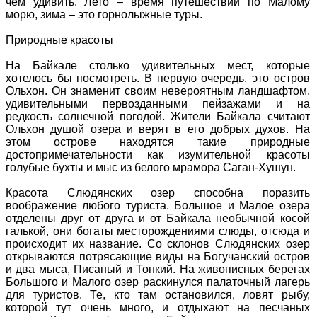
чем удивить. Лето – время путешествий по Малому
морю, зима – это горнолыжные туры.
Природные красоты
На Байкале столько удивительных мест, которые
хотелось бы посмотреть. В первую очередь, это остров
Ольхон. Он знаменит своим невероятным ландшафтом,
удивительными первозданными пейзажами и на
редкость солнечной погодой. Жители Байкала считают
Ольхон душой озера и верят в его добрых духов. На
этом острове находятся такие природные
достопримечательности как изумительной красоты
голубые бухты и мыс из белого мрамора Саган-Хушун.
Красота Слюдянских озер способна поразить
воображение любого туриста. Большое и Малое озера
отделены друг от друга и от Байкала необычной косой
галькой, они богаты месторождениями слюды, отсюда и
происходит их название. Со склонов Слюдянских озер
открываются потрясающие виды на Богучанский остров
и два мыса, Писаный и Тонкий. На живописных берегах
Большого и Малого озер раскинулся палаточный лагерь
для туристов. Те, кто там остановился, ловят рыбу,
которой тут очень много, и отдыхают на песчаных