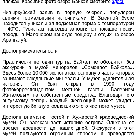
пляжах. Красивие фото озера Байкал смотрите
здесь
.
Чивыркуйский залив в первую очередь популярен
своими термальными источниками. В Змеиной бухте
находится уникальная подземная терма с температурой
+ 40°С. Туристам навсегда запомнятся поющие пески,
походы в Малочеремшанскую пещеру и отдых на озере
Арангатуй.
Достопримечательности
Практически не один тур на Байкал не обходится без
экскурсии в музей минералов «Самоцвет Байкала».
Здесь более 10 000 экспонатов, основную часть которых
занимают слюдянские минералы. У музея удивительная
история. Он был открыт в 1990 году
фотокорреспондентом местной газеты Валерием
Жигаловым на собственные средства. Благодаря его
энтузиазму теперь каждый желающий может увидеть
интересную богатую коллекцию этого частного музея.
Достоин внимания гостей и Хужирский краеведческий
музей. Он рассказывает историю острова Ольхона от
времен древности до наших дней. Экскурсии в этот
музей пользуются огромным спросом и проводятся