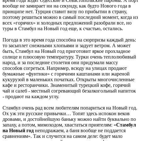
время года ходят Одесские и Севастопольские паромы. А порт
вообще не замирает ни на секунду, как будто Нового года в
принципе нет. Турция ставит визу по прибытии в страну,
поэтому решиться можно в самый последний момент, когда из
всех «горячих» и холодных предложений разобрали все, но
туры в Стамбул на Новый год еще, к счастью, остались.
Погода в это время года способна на сюрпризы каждый день:
то засыплет снежными хлопьями и задует ветром. А может
быть, Стамбул на Новый год приготовит яркое прохладное
солнце и плюсовую температуру. Турки очень теплолюбивый
народ, и за последние столетия они придумали массу
способов согреться. Например, всюду на улицах продают
бумажные «фунтики» с горячими каштанами или жареной
кукурузой в маленьких початках. Открыты многочисленные
кафе и ресторанчики. Знаменитый турецкий кофе, горячий
чай и салеб - местный согревающий безалкогольный напиток
- продают на каждом углу.
Стамбул очень рад всем любителям попариться на Новый год.
Ох уж эти русские привычки… Топят здесь испокон веков
дровами, и достойнейшую баньку можно найти буквально по
запаху, а потом, мимоходом, хвастаться приятелям: «
Стамбул
на Новый год
неподражаем, а баня вообще не поддается
сравнениям». Так и случится на самом деле: будет мало