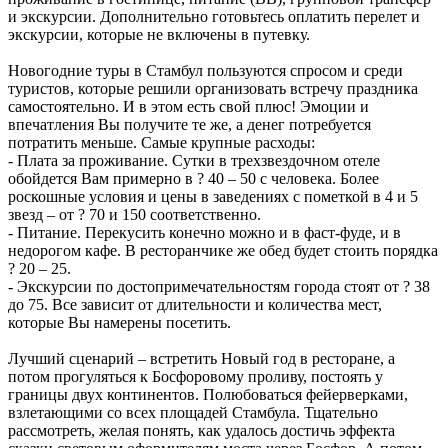
и экскурсии. Дополнительно готовьтесь оплатить перелет и
экскурсии, которые не включены в путевку.
Новогодние туры в Стамбул пользуются спросом и среди
туристов, которые решили организовать встречу праздника
самостоятельно. И в этом есть свой плюс! Эмоции и
впечатления Вы получите те же, а денег потребуется
потратить меньше. Самые крупные расходы:
- Плата за проживание. Сутки в трехзвездочном отеле
обойдется Вам примерно в ? 40 – 50 с человека. Более
роскошные условия и цены в заведениях с пометкой в 4 и 5
звезд – от ? 70 и 150 соответственно.
- Питание. Перекусить конечно можно и в фаст-фуде, и в
недорогом кафе. В ресторанчике же обед будет стоить порядка
? 20 – 25.
- Экскурсии по достопримечательностям города стоят от ? 38
до 75. Все зависит от длительности и количества мест,
которые Вы намерены посетить.
Лучший сценарий – встретить Новый год в ресторане, а
потом прогуляться к Босфоровому проливу, постоять у
границы двух континентов. Полюбоваться фейерверками,
взлетающими со всех площадей Стамбула. Тщательно
рассмотреть, желая понять, как удалось достичь эффекта