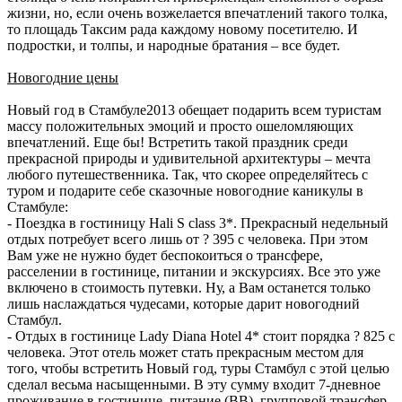
жизни, но, если очень возжелается впечатлений такого толка,
то площадь Таксим рада каждому новому посетителю. И
подростки, и толпы, и народные братания – все будет.
Новогодние цены
Новый год в Стамбуле2013 обещает подарить всем туристам
массу положительных эмоций и просто ошеломляющих
впечатлений. Еще бы! Встретить такой праздник среди
прекрасной природы и удивительной архитектуры – мечта
любого путешественника. Так, что скорее определяйтесь с
туром и подарите себе сказочные новогодние каникулы в
Стамбуле:
- Поездка в гостиницу Hali S class 3*. Прекрасный недельный
отдых потребует всего лишь от ? 395 с человека. При этом
Вам уже не нужно будет беспокоиться о трансфере,
расселении в гостинице, питании и экскурсиях. Все это уже
включено в стоимость путевки. Ну, а Вам останется только
лишь наслаждаться чудесами, которые дарит новогодний
Стамбул.
- Отдых в гостинице Lady Diana Hotel 4* стоит порядка ? 825 с
человека. Этот отель может стать прекрасным местом для
того, чтобы встретить Новый год, туры Стамбул c этой целью
сделал весьма насыщенными. В эту сумму входит 7-дневное
проживание в гостинице, питание (ВВ), групповой трансфер