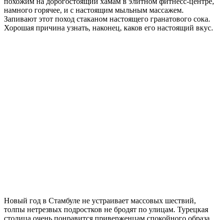
похожим на дорогостоящий хамам в элитном фитнесс-центре,
намного горячее, и с настоящим мыльным массажем.
Запивают этот поход стаканом настоящего гранатового сока.
Хорошая причина узнать, наконец, каков его настоящий вкус.
Новый год в Стамбуле не устраивает массовых шествий,
толпы нетрезвых подростков не бродят по улицам. Турецкая
столица очень понравится приверженцам спокойного образа