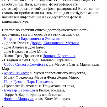
автобус и т.д. Да и, конечно, фотографировать,
фотографировать и ещё раз фотографировать! Естественно,
главными проблемами на этом этапе для вас будут емкость
носителей информации и аккумуляторов фото и
киноаппаратуры.
Вот только краткий список достопримечательностей
доступных вам для осмотра на этих маршрутах:
-
Кварталы Барселонета и Эшампле
,
- Дворец Гуэля и
Дворец Каталонской Музыки
,
- Дом Амалье и Дом Бальо,
- Дом Кальвет и Дом Мила,
- Замок Трех Драконов и
Зоопарк Барселоны
,
- Стадион Камп Ноу и Павильон Германии,
-
Собор Святого Семейства
, Ла-Мерсе и Санта-Мария-дель-
Мар,
-
Музей Пикассо
и Музей современного искусства,
- Музей Фредерика Маре и Фонд Жоана Миро,
-
Парк Гуэля и Парк Цитадели
,
- Проспект Диагональ и Триумфальная арка,
-
Бульвар Ла Рамбла
и Рынок Бокерия,
- Торре Агбар и Французский вокзал,
-
Фонтан Монжуик
и сам Холм Монжуик.