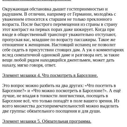
Окружающая обстановка дышит гостеприимностью и
радушием. В отличии, например от Германии, молодёжь с
уважением относится к старшим не только преклонного
возраста. После быстрого перемещения из страны в страну
этот контраст на первых порах даже шокирует. Когда при
входе в общественный транспорт уважительно отступают,
пропуская вас, младшие по возрасту пассажиры. Такое же
отношение к женщинам. Настоящий испанец не позволит
себе сидеть в присутствии стоящих дам. А уж о комментариях
вслед симпатичной одинокой даме и разговора нет, за такие
вещи любой рядом находящийся джентльмен, может дать
нахалу, мягко говоря, ответ.
Элемент мозаики 4. Что посмотреть в Барселоне.
Это вопрос можно разбить на два других: «Что посетить в
Барселоне?» и «Что можно посмотреть в Барселоне?». А ещё
лучше, не впадая в тонкости лингвистики, посещать в
Барселоне всё, что только попадёт в поле вашего зрения. Из
всего множества достопримечательностей можно выделить
две группы: обязательного посещения и для души.
Элемент мозаики 5. Обязательная программа.