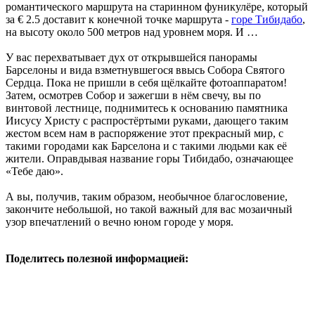
романтического маршрута на старинном фуникулёре, который
за € 2.5 доставит к конечной точке маршрута -
горе Тибидабо
,
на высоту около 500 метров над уровнем моря. И …
У вас перехватывает дух от открывшейся панорамы
Барселоны и вида взметнувшегося ввысь Собора Святого
Сердца. Пока не пришли в себя щёлкайте фотоаппаратом!
Затем, осмотрев Собор и зажегши в нём свечу, вы по
винтовой лестнице, поднимитесь к основанию памятника
Иисусу Христу с распростёртыми руками, дающего таким
жестом всем нам в распоряжение этот прекрасный мир, с
такими городами как Барселона и с такими людьми как её
жители. Оправдывая название горы Тибидабо, означающее
«Тебе даю».
А вы, получив, таким образом, необычное благословение,
закончите небольшой, но такой важный для вас мозаичный
узор впечатлений о вечно юном городе у моря.
Поделитесь полезной информацией: