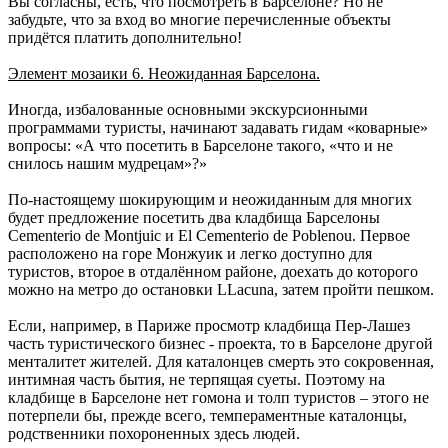
Вы согласны, есть, что посмотреть в Барселоне? Но не
забудьте, что за вход во многие перечисленные объекты
придётся платить дополнительно!
Элемент мозаики 6. Неожиданная Барселона.
Иногда, избалованные основными экскурсионными
программами туристы, начинают задавать гидам «коварные»
вопросы: «А что посетить в Барселоне такого, «что и не
снилось нашим мудрецам»?»
По-настоящему шокирующим и неожиданным для многих
будет предложение посетить два кладбища Барселоны
Cementerio de Montjuic и El Cementerio de Poblenou. Первое
расположено на горе Монжуик и легко доступно для
туристов, второе в отдалённом районе, доехать до которого
можно на метро до остановки LLacuna, затем пройти пешком.
Если, например, в Париже просмотр кладбища Пер-Лашез
часть туристического бизнес - проекта, то в Барселоне другой
менталитет жителей. Для каталонцев смерть это сокровенная,
интимная часть бытия, не терпящая суеты. Поэтому на
кладбище в Барселоне нет гомона и толп туристов – этого не
потерпели бы, прежде всего, темпераментные каталонцы,
родственники похороненных здесь людей.