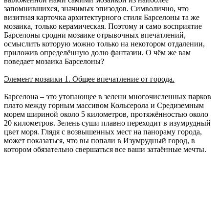
запомнившихся, значимых эпизодов. Символично, что
визитная карточка архитектурного стиля Барселоны та же
мозаика, только керамическая. Поэтому и само восприятие
Барселоны сродни мозаике отрывочных впечатлений,
осмыслить которую можно только на некотором отдалении,
приложив определённую долю фантазии. О чём же вам
поведает мозаика Барселоны?
Элемент мозаики 1. Общее впечатление от города.
Барселона – это утопающее в зелени многочисленных парков
плато между горным массивом Кольсерола и Средиземным
морем шириной около 5 километров, протяжённостью около
20 километров. Зелень суши плавно переходит в изумрудный
цвет моря. Глядя с возвышенных мест на панораму города,
может показаться, что вы попали в Изумрудный город, в
котором обязательно свершаться все ваши затаённые мечты.