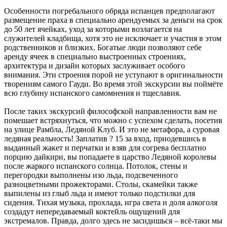
Особенности погребального обряда испанцев предполагают
размещение праха в специально арендуемых за деньги на срок
до 50 лет ячейках, уход за которыми возлагается на
служителей кладбища, хотя это не исключает и участия в этом
родственников и близких. Богатые люди позволяют себе
аренду ячеек в специально выстроенных строениях,
архитектура и дизайн которых заслуживает особого
внимания. Эти строения порой не уступают в оригинальности
творениям самого Гауди. Во время этой экскурсии вы поймёте
всю глубину испанского самомнения и тщеславия.
После таких экскурсий философской направленности вам не
помешает встряхнуться, что можно с успехом сделать, посетив
на улице Рамбла, Ледяной Клуб. И это не метафора, а суровая
ледяная реальность! Заплатив ? 15 за вход, приодевшись в
выданный жакет и перчатки и взяв для согрева бесплатно
порцию дайкири, вы попадаете в царство Ледяной королевы
после жаркого испанского солнца. Потолок, стены и
перегородки выполнены изо льда, подсвеченного
разноцветными прожекторами. Столы, скамейки также
выпилены из глыб льда и имеют только подстилки для
сидения. Тихая музыка, прохлада, игра света и доля алкоголя
создадут непередаваемый коктейль ощущений для
экстремалов. Правда, долго здесь не засидишься – всё-таки мы