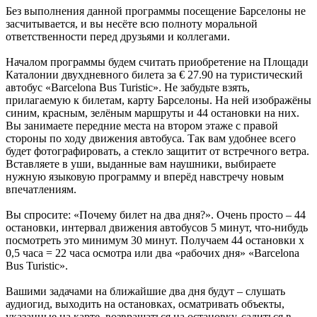
Без выполнения данной программы посещение Барселоны не
засчитывается, и вы несёте всю полноту моральной
ответственности перед друзьями и коллегами.
Началом программы будем считать приобретение на Площади
Каталонии двухдневного билета за € 27.90 на туристический
автобус «Barcelona Bus Turistic». Не забудьте взять,
прилагаемую к билетам, карту Барселоны. На ней изображёны
синим, красным, зелёным маршруты и 44 остановки на них.
Вы занимаете передние места на втором этаже с правой
стороны по ходу движения автобуса. Так вам удобнее всего
будет фотографировать, а стекло защитит от встречного ветра.
Вставляете в уши, выданные вам наушники, выбираете
нужную языковую программу и вперёд навстречу новым
впечатлениям.
Вы спросите: «Почему билет на два дня?». Очень просто – 44
остановки, интервал движения автобусов 5 минут, что-нибудь
посмотреть это минимум 30 минут. Получаем 44 остановки х
0,5 часа = 22 часа осмотра или два «рабочих дня» «Barcelona
Bus Turistic».
Вашими задачами на ближайшие два дня будут – слушать
аудиогид, выходить на остановках, осматривать объекты,
указанные на карте, возвращаться на остановку, садиться в