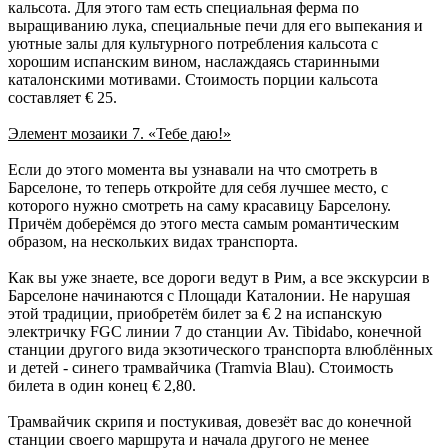
кальсота. Для этого там есть специальная ферма по
выращиванию лука, специальные печи для его выпекания и
уютные залы для культурного потребления кальсота с
хорошим испанским вином, наслаждаясь старинными
каталонскими мотивами. Стоимость порции кальсота
составляет € 25.
Элемент мозаики 7. «Тебе даю!»
Если до этого момента вы узнавали на что смотреть в
Барселоне, то теперь откройте для себя лучшее место, с
которого нужно смотреть на саму красавицу Барселону.
Причём доберёмся до этого места самым романтическим
образом, на нескольких видах транспорта.
Как вы уже знаете, все дороги ведут в Рим, а все экскурсии в
Барселоне начинаются с Площади Каталонии. Не нарушая
этой традиции, приобретём билет за € 2 на испанскую
электричку FGC линии 7 до станции Av. Tibidabo, конечной
станции другого вида экзотического транспорта влюблённых
и детей - синего трамвайчика (Tramvia Blau). Стоимость
билета в один конец € 2,80.
Трамвайчик скрипя и постукивая, довезёт вас до конечной
станции своего маршрута и начала другого не менее