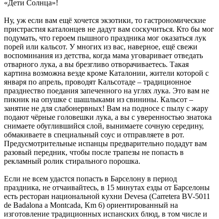
«Дети Солнца»!
Ну, уж если вам ещё хочется экзотики, то гастрономические
пристрастия каталонцев не дадут вам соскучиться. Кто бы мог
подумать, что героем пышного праздника мог оказаться лук
порей или кальсот. У многих из вас, наверное, ещё свежи
воспоминания из детства, когда мама уговаривает отведать
отварного лука, а вы брезгливо отворачиваетесь. Такая
картина возможна везде кроме Каталонии, жители которой с
января по апрель, проводят Кальсотаде – традиционное
празднество поедания запеченного на углях лука. Это вам не
пикник на опушке с шашлыками из свинины. Кальсот –
занятие не для слабонервных! Вам на подносе с пылу с жару
подают чёрные головешки лука, а вы с уверенностью знатока
снимаете обуглившийся слой, вынимаете сочную середину,
обмакиваете в специальный соус и отправляете в рот.
Предусмотрительные испанцы предварительно подадут вам
разовый передник, чтобы после трапезы не попасть в
рекламный ролик стирального порошка.
Если не всем удастся попасть в Барселону в период
праздника, не отчаивайтесь, в 15 минутах езды от Барселоны
есть ресторан национальной кухни Devesa (Carretera BV-5011
de Badalona a Montcada, Km 6) ориентированный на
изготовление традиционных испанских блюд, в том числе и